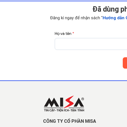
Ðã dùng p
Đăng kí ngay để nhận sách "
Hướng dẫn 
Họ và tên
*
CÔNG TY CỔ PHẦN MISA