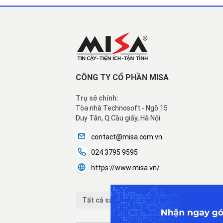
CÔNG TY CỔ PHẦN MISA
Trụ sở chính:
Tòa nhà Technosoft - Ngõ 15
Duy Tân, Q.Cầu giấy, Hà Nội
contact@misa.com.vn
024 3795 9595
https://www.misa.vn/
Tất cả sản phẩm MISA