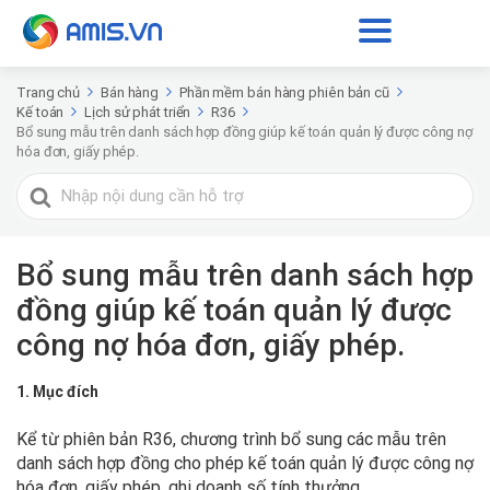
Trang chủ
Bán hàng
Phần mềm bán hàng phiên bản cũ
Kế toán
Lịch sử phát triển
R36
Bổ sung mẫu trên danh sách hợp đồng giúp kế toán quản lý được công nợ
hóa đơn, giấy phép.
Tìm
kiếm
cho
Bổ sung mẫu trên danh sách hợp
đồng giúp kế toán quản lý được
công nợ hóa đơn, giấy phép.
1. Mục đích
I.
Mục
Kể từ phiên bản R36, chương trình bổ sung các mẫu trên
đích
danh sách hợp đồng cho phép kế toán quản lý được công nợ
hóa đơn, giấy phép, ghi doanh số tính thưởng.
Ghi