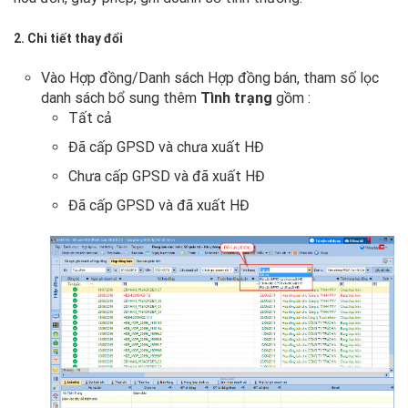
nhận
2. Chi tiết thay đổi
Tiềm
năng
Vào Hợp đồng/Danh sách Hợp đồng bán, tham số lọc
nhằm
danh sách bổ sung thêm
Tình trạng
gồm :
thu
Tất cả
thập
và
Đã cấp GPSD và chưa xuất HĐ
lưu
Chưa cấp GPSD và đã xuất HĐ
giữ
các
Đã cấp GPSD và đã xuất HĐ
thông
tin
về
các
đối
tượng
triển
vọng
mà
Doanh