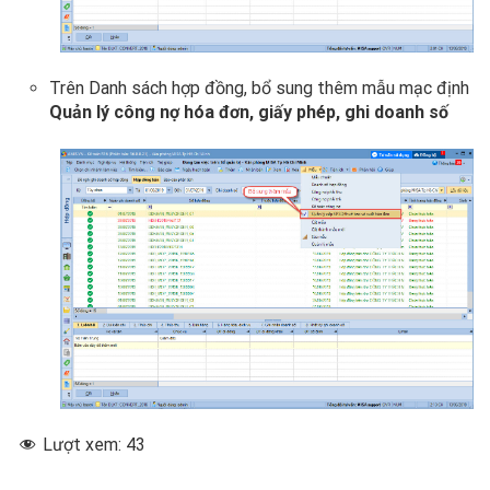
nghiệp
có
thể
tiếp
Trên Danh sách hợp đồng, bổ sung thêm mẫu mạc định
cận,
Quản lý công nợ hóa đơn, giấy phép, ghi doanh số
liên
hệ
thực
hiện
chăm
sóc
để
từ
đó
ph
Lượt xem:
43