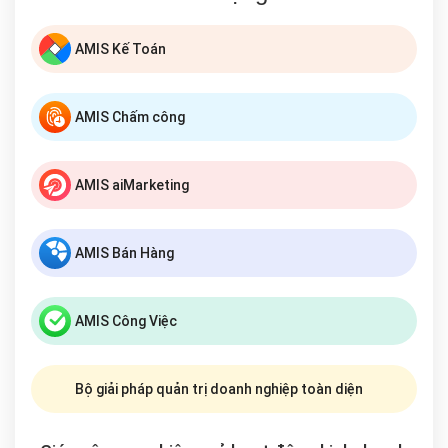
AMIS Kế Toán
AMIS Chấm công
AMIS aiMarketing
AMIS Bán Hàng
AMIS Công Việc
Bộ giải pháp quản trị doanh nghiệp toàn diện