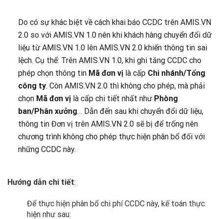
Do có sự khác biệt về cách khai báo CCDC trên AMIS.VN
2.0 so với AMIS.VN 1.0 nên khi khách hàng chuyển đổi dữ
liệu từ AMIS.VN 1.0 lên AMIS.VN 2.0 khiến thông tin sai
lệch. Cụ thể: Trên AMIS.VN 1.0, khi ghi tăng CCDC cho
phép chọn thông tin
Mã đơn vị
là cấp
Chi nhánh/Tổng
công ty
. Còn AMIS.VN 2.0 thì không cho phép, mà phải
chọn
Mã đơn vị
là cấp chi tiết nhất như
Phòng
ban/Phân xưởng
… Dẫn đến sau khi chuyển đổi dữ liệu,
thông tin Đơn vị trên AMIS.VN 2.0 sẽ bị để trống nên
chương trình không cho phép thực hiện phân bổ đối với
những CCDC này.
Hướng dẫn chi tiết
:
Để thực hiện phân bổ chi phí CCDC này, kế toán thực
hiện như sau: