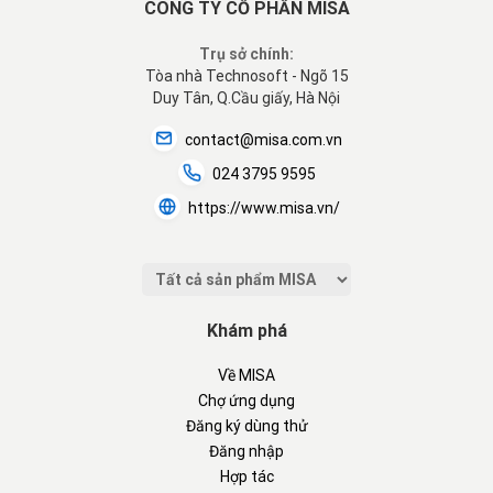
CÔNG TY CỔ PHẦN MISA
Trụ sở chính:
Tòa nhà Technosoft - Ngõ 15
Duy Tân, Q.Cầu giấy, Hà Nội
contact@misa.com.vn
024 3795 9595
https://www.misa.vn/
Khám phá
Về MISA
Chợ ứng dụng
Đăng ký dùng thử
Đăng nhập
Hợp tác