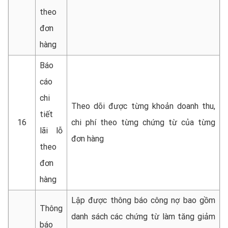
theo
đơn
hàng
Báo
cáo
chi
Theo dõi được từng khoản doanh thu,
tiết
16
chi phí theo từng chứng từ của từng
lãi lỗ
đơn hàng
theo
đơn
hàng
Lập được thông báo công nợ bao gồm
Thông
danh sách các chứng từ làm tăng giảm
báo