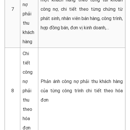
nợ
7
công nợ, chi tiết theo từng chứng từ
phải
phát sinh, nhân viên bán hàng, công trình,
thu
hợp đồng bán, đơn vị kinh doanh,…
khách
hàng
Chi
tiết
công
nợ
Phản ánh công nợ phải thu khách hàng
8
phải
của từng công trình chi tiết theo hóa
thu
đơn
theo
hóa
đơn