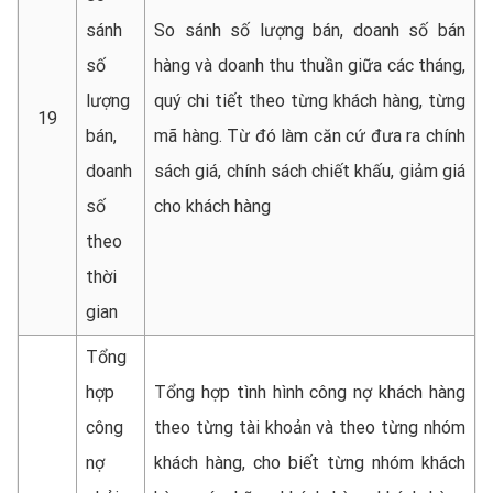
sánh
So sánh số lượng bán, doanh số bán
số
hàng và doanh thu thuần giữa các tháng,
lượng
quý chi tiết theo từng khách hàng, từng
19
bán,
mã hàng. Từ đó làm căn cứ đưa ra chính
doanh
sách giá, chính sách chiết khấu, giảm giá
số
cho khách hàng
theo
thời
gian
Tổng
hợp
Tổng hợp tình hình công nợ khách hàng
công
theo từng tài khoản và theo từng nhóm
nợ
khách hàng, cho biết từng nhóm khách