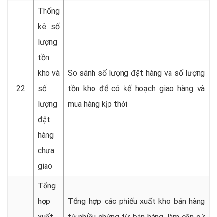
Thống
kê số
lượng
tồn
kho và
So sánh số lượng đặt hàng và số lượng
22
số
tồn kho để có kế hoạch giao hàng và
lượng
mua hàng kịp thời
đặt
hàng
chưa
giao
Tổng
hợp
Tổng hợp các phiếu xuất kho bán hàng
xuất
từ nhiều chứng từ bán hàng, làm căn cứ