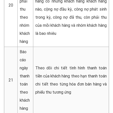
phải
hàng có những khách hàng khách hàng
20
thu
nào, cộng nợ đầu kỳ, công nợ phát sinh
theo
trong kỳ, công nợ đã thu, còn phải thu
nhóm
của mỗi khách hàng và nhóm khách hàng
khách
là bao nhiêu
hàng
Báo
cáo
ngày
Theo dõi chi tiết tình hình thanh toán
thanh
tiền của khách hàng theo hạn thanh toán
21
toán
chi tiết theo từng hóa đơn bán hàng và
theo
phiếu thu tương ứng
khách
hàng