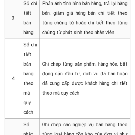
Sổ chi
Phản ánh tình hình bán hàng, trả lại hàng
tiết
bán, giảm giá hàng bán chi tiết theo
3
bán
từng chứng từ hoặc chi tiết theo từng
hàng
chứng từ phát sinh theo nhân viên
Sổ chi
tiết
bán
Ghi chép từng sản phẩm, hàng hóa, bất
hàng
động sản đầu tư, dịch vụ đã bán hoặc
4
theo
đã cung cấp được khách hàng chi tiết
mã
theo mã quy cách
quy
cách
Sổ
Ghi chép các nghiệp vụ bán hàng theo
nhật
từng loại hàng tồn kho của đơn vị như