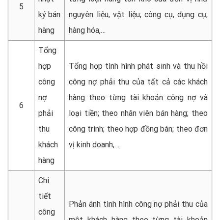
5
ký bán
nguyên liệu, vật liệu; công cụ, dụng cụ;
hàng
hàng hóa,…
Tổng
hợp
Tổng hợp tình hình phát sinh và thu hồi
công
công nợ phải thu của tất cả các khách
nợ
hàng theo từng tài khoản công nợ và
6
phải
loại tiền; theo nhân viên bán hàng; theo
thu
công trình; theo hợp đồng bán; theo đơn
khách
vị kinh doanh,…
hàng
Chi
tiết
Phản ánh tình hình công nợ phải thu của
công
một khách hàng theo từng tài khoản