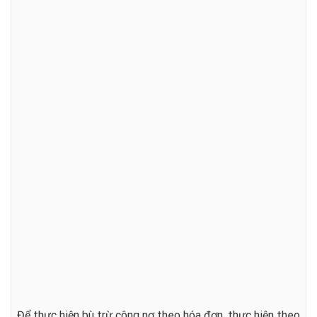
Để thực hiện bù trừ công nợ theo hóa đơn, thực hiện theo