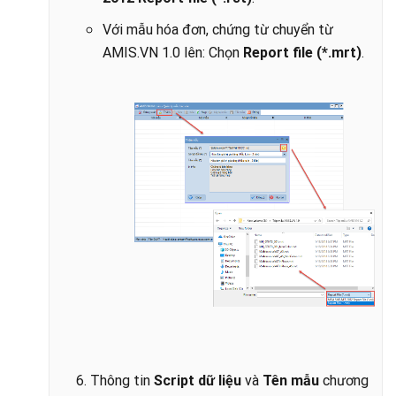
Với mẫu hóa đơn, chứng từ chuyển từ
AMIS.VN 1.0 lên: Chọn
Report file (*.mrt)
.
6. Thông tin
Script dữ liệu
và
Tên mẫu
chương