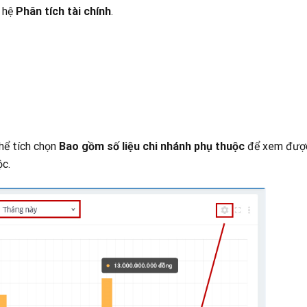
n hệ
Phân tích tài chính
.
hể tích chọn
Bao gồm số liệu chi nhánh phụ thuộc
để xem đượ
ộc.