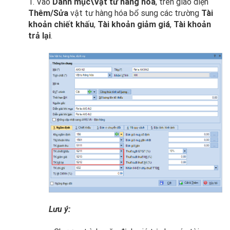
1. Vào
Danh mục\Vật tư hàng hóa
, trên giao diện
Thêm/Sửa
vật tư hàng hóa bổ sung các trường
Tài
khoản chiết khấu
,
Tài khoản giảm giá
,
Tài khoản
trả lại
.
Lưu ý: