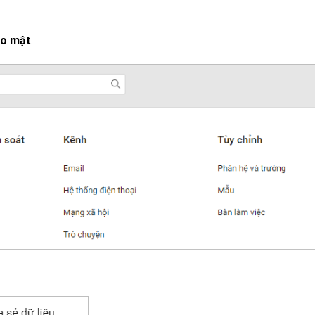
ảo mật
.