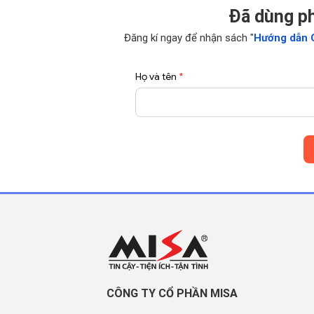
Ðã dùng p
Đăng kí ngay để nhận sách "
Hướng dẫn 
Họ và tên
*
CÔNG TY CỔ PHẦN MISA