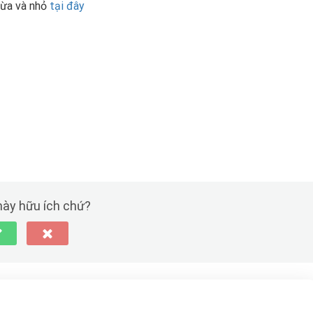
vừa và nhỏ
tại đây
 này hữu ích chứ?