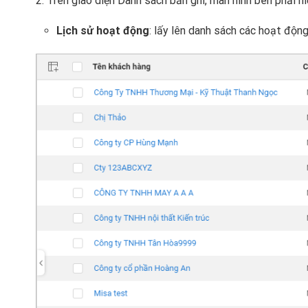
2. Trên giao diện Danh sách bản ghi, màn hình bên phải hi
Lịch sử hoạt động
: lấy lên danh sách các hoạt động