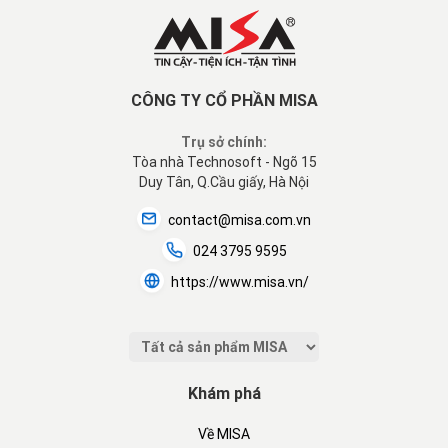
CÔNG TY CỔ PHẦN MISA
Trụ sở chính:
Tòa nhà Technosoft - Ngõ 15
Duy Tân, Q.Cầu giấy, Hà Nội
contact@misa.com.vn
024 3795 9595
https://www.misa.vn/
Khám phá
Về MISA