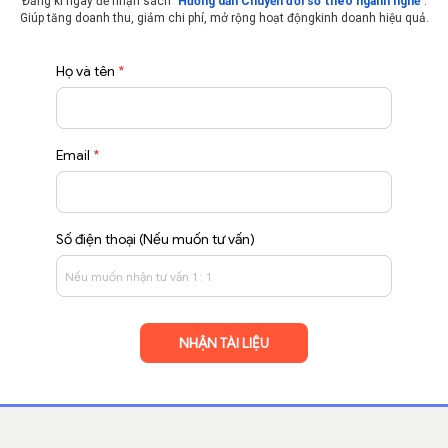
Đăng kí ngay để nhận sách "
Hướng dẫn Chuyển đổi số theo ngành nghề
".
Giúp tăng doanh thu, giảm chi phí, mở rộng hoạt động
kinh doanh hiệu quả.
Họ và tên
*
Email
*
Số điện thoại (Nếu muốn tư vấn)