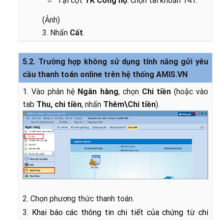
Tại cột
TK Công nợ
: chọn tài khoản 141.
(Ảnh)
3. Nhấn
Cất
.
5.2. Trường hợp không sử dụng tính năng gửi yêu
cầu thanh toán online trên hệ thống AMIS.VN
1. Vào phân hệ
Ngân hàng
, chọn
Chi tiền
(hoặc vào
tab
Thu, chi tiền
, nhấn
Thêm\Chi tiền
).
2. Chọn phương thức thanh toán.
3.
Khai báo các thông tin chi tiết của chứng từ chi