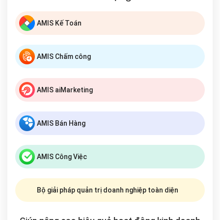
AMIS Kế Toán
AMIS Chấm công
AMIS aiMarketing
AMIS Bán Hàng
AMIS Công Việc
Bộ giải pháp quản trị doanh nghiệp toàn diện