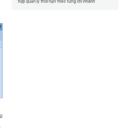
hợp quản lý thời hạn theo từng chi nhánh
dữ
.