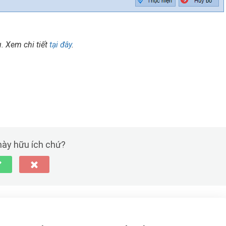
. Xem chi tiết
tại đây
.
 này hữu ích chứ?