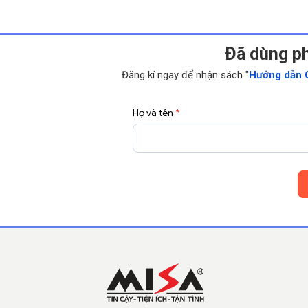
Ðã dùng p
Đăng kí ngay để nhận sách "
Hướng dẫn 
Họ và tên
*