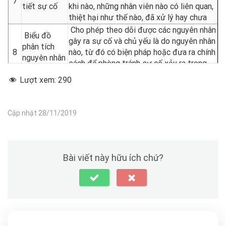
7
tiết sự cố
khi nào, những nhân viên nào có liên quan,
thiệt hại như thế nào, đã xử lý hay chưa
Cho phép theo dõi được các nguyên nhân
Biểu đồ
gây ra sự cố và chủ yếu là do nguyên nhân
phân tích
8
nào, từ đó có biện pháp hoặc đưa ra chính
nguyên nhân
sách để phòng tránh sự cố xảy ra trong
xảy ra sự cố
đơn vị
Lượt xem:
290
Biểu đồ
Cho phép thống kê các sự cố xảy ra
thống kê sự
trong đơn vị có bao nhiêu sự cố thuộc
9
cố theo loại
Cập nhật 28/11/2019
loại Tai nạn lao động, có bao nhiêu sự cố
sự cố phát
thuộc loại Vi phạm kỷ luật
sinh
Bài viết này hữu ích chứ?