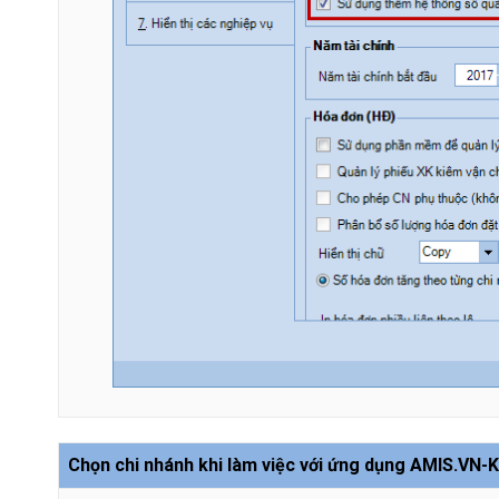
Chọn chi nhánh khi làm việc với ứng dụng AMIS.VN-K