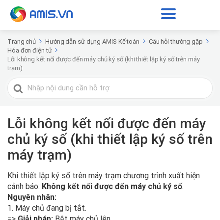
Trang chủ
Hướng dẫn sử dụng AMIS Kế toán
Câu hỏi thường gặp
Hóa đơn điện tử
Lỗi không kết nối được đến máy chủ ký số (khi thiết lập ký số trên máy
trạm)
Tìm
kiếm
cho
Lỗi không kết nối được đến máy
chủ ký số (khi thiết lập ký số trên
máy trạm)
Khi thiết lập ký số trên máy trạm chương trình xuất hiện
cảnh báo:
Không kết nối được đến máy chủ ký số
.
Nguyên nhân:
1. Máy chủ đang bị tắt.
=>
Giải pháp:
Bật máy chủ lên.