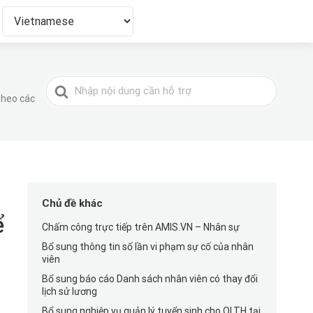
Tìm
kiếm
 theo các
cho
Chủ đề khác
̉
Chấm công trực tiếp trên AMIS.VN – Nhân sự
Bổ sung thông tin số lần vi phạm sự cố của nhân
viên
Bổ sung báo cáo Danh sách nhân viên có thay đổi
lịch sử lương
Bổ sung nghiệp vụ quản lý tuyển sinh cho QLTH tại