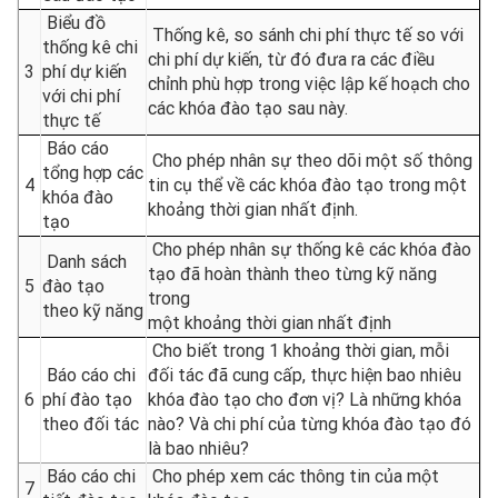
Biểu đồ
Thống kê, so sánh chi phí thực tế so với
thống kê chi
chi phí dự kiến, từ đó đưa ra các điều
3
phí dự kiến
chỉnh phù hợp trong việc lập kế hoạch cho
với chi phí
các khóa đào tạo sau này.
thực tế
Báo cáo
Cho phép nhân sự theo dõi một số thông
tổng hợp các
4
tin cụ thể về các khóa đào tạo trong một
khóa đào
khoảng thời gian nhất định.
tạo
Cho phép nhân sự thống kê các khóa đào
Danh sách
tạo đã hoàn thành theo từng kỹ năng
5
đào tạo
trong
theo kỹ năng
một khoảng thời gian nhất định
Cho biết trong 1 khoảng thời gian, mỗi
Báo cáo chi
đối tác đã cung cấp, thực hiện bao nhiêu
6
phí đào tạo
khóa đào tạo cho đơn vị? Là những khóa
theo đối tác
nào? Và chi phí của từng khóa đào tạo đó
là bao nhiêu?
Báo cáo chi
Cho phép xem các thông tin của một
7