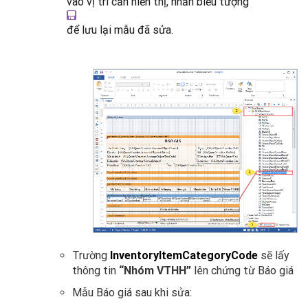
vào vị trí cần hiển thị, nhấn biểu tượng
để lưu lại mẫu đã sửa.
Trường
InventoryItemCategoryCode
sẽ lấy
thông tin
“Nhóm VTHH”
lên chứng từ Báo giá
Mẫu Báo giá sau khi sửa: