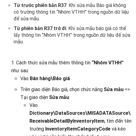
Từ trước phiên bản R37
: Khi sửa mẫu Báo giá không
có trường thông tin “Nhóm VTHH” trong nguồn dữ liệu
để sửa mẫu.
Từ phiên bản R37 trở đi
: Khi sửa mẫu báo giá có thể
lấy thông tin “Nhóm VTHH” trong nguồn dữ liệu để sửa
mẫu.
1. Cách thức sửa mẫu thêm thông tin
“Nhóm VTHH”
như sau:
Vào
Bán hàng\Báo giá
Trên giao diện Báo giá, chọn chức năng
Sửa mẫu
=>
Tại giao diện
Sửa mẫu
:
Vào
Dictionary\DataSources\MISADATASource\
ReceivableDetailByInventoryItem
, tìm đến tên
trường
InventoryItemCategoryCode
và kéo