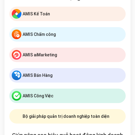
AMIS Kế Toán
AMIS Chấm công
AMIS aiMarketing
AMIS Bán Hàng
AMIS Công Việc
Bộ giải pháp quản trị doanh nghiệp toàn diện