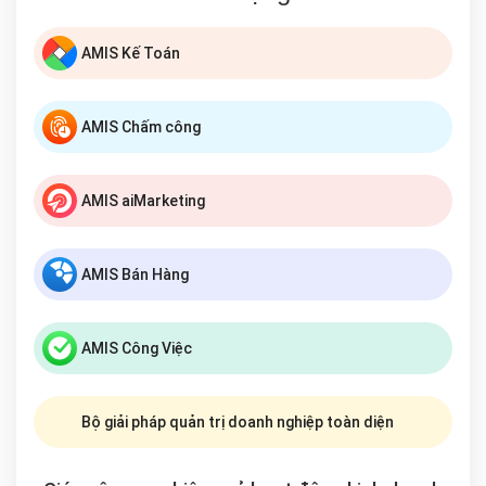
AMIS Kế Toán
AMIS Chấm công
AMIS aiMarketing
AMIS Bán Hàng
AMIS Công Việc
Bộ giải pháp quản trị doanh nghiệp toàn diện