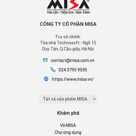
CÔNG TY CỔ PHẦN MISA
Trụ sở chính:
Tòa nhà Technosoft - Ngõ 15
Duy Tân, Q.Cầu giấy, Hà Nội
contact@misa.com.vn
024 3795 9595
https://www.misa.vn/
Khám phá
Về MISA
Chợ ứng dụng