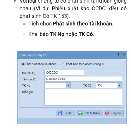
Với loại chứng từ có phát sinh tài khoản giống
nhau (Ví dụ: Phiếu xuất kho CCDC: đều có
phát sinh Có TK 153).
Tích chọn
Phát sinh theo tài khoản
.
Khai báo
TK Nợ
hoặc
TK Có
.