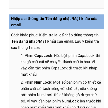
Nhập sai thông tin Tên đăng nhập/Mật khẩu của
email
Cách khắc phục: Kiểm tra lại để nhập đúng thông tin
Tên đăng nhập/Mật khẩu
của email. Lưu ý kiểm tra
các thông tin sau:
1. Phím
CapsLock
:
Nếu bật phím CapsLock thì
khi gõ chữ cái sẽ chuyển thành chữ in hoa. Vì
vậy, cần tắt phím CapsLock đi trước khi nhập
mật khẩu.
2. Phím
NumLock
: Một số bàn phím có thiết kế
phần chữ số tách riêng với chữ cái, nếu không
bật phím NumLock thì sẽ không gõ được chữ
số. Vì vậy, cần bật phím
NumLock
lên trước khi
nhập mật khẩu (nếu mật khẩu có dùng ký hiệu