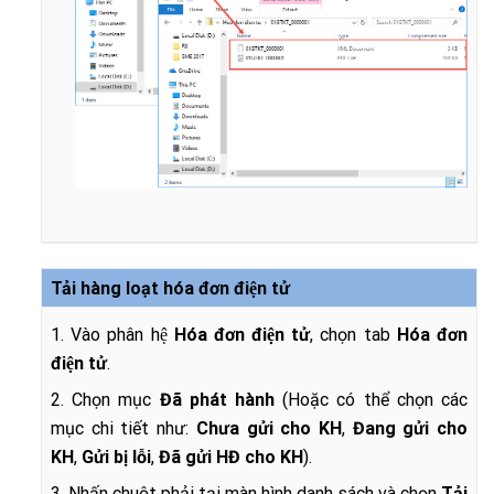
Tải hàng loạt hóa đơn điện tử
1. Vào phân hệ
Hóa đơn điện tử
, chọn tab
Hóa đơn
điện tử
.
2. Chọn mục
Đã phát hành
(Hoặc có thể chọn các
mục chi tiết như:
Chưa gửi cho KH
,
Đang gửi cho
KH
,
Gửi bị lỗi
,
Đã gửi HĐ cho KH
).
3. Nhấn chuột phải tại màn hình danh sách và chọn
Tải