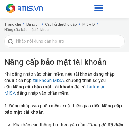
Trang chủ
Bảng tin
Câu hỏi thường gặp
MISA ID
Nâng cấp bảo mật tài khoản
Tìm
kiếm
cho
Nâng cấp bảo mật tài khoản
Khi đăng nhập vào phần mềm, nếu tài khoản đăng nhập
chưa tích hợp
tài khoản MISA
, chương trình sẽ yêu
cầu
Nâng cấp bảo mật tài khoản
để có
tài khoản
MISA
đăng nhập vào phần mềm:
1. Đăng nhập vào phần mềm, xuất hiện giao diện
Nâng cấp
bảo mật tài khoản
.
Khai báo các thông tin theo yêu cầu.
(Trong đó
Số điện