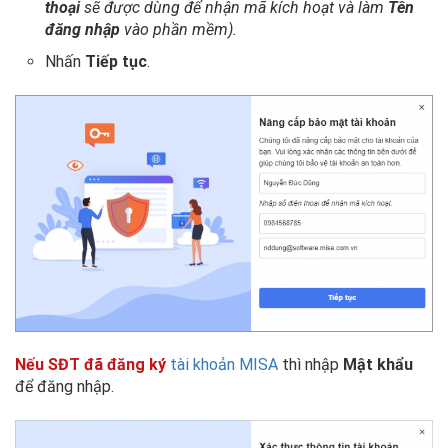
thoại
sẽ được dùng để nhận mã kích hoạt và làm
Tên
đăng nhập
vào phần mềm).
Nhấn
Tiếp tục
.
Nếu SĐT đã đăng ký
tài khoản MISA
thì nhập
Mật khẩu
để đăng nhập.