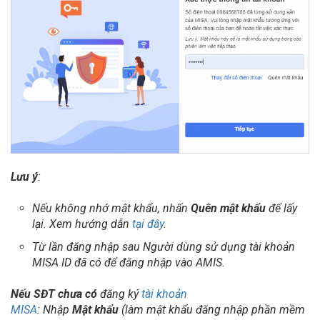
Lưu ý
:
Nếu không nhớ mật khẩu, nhấn
Quên mật khẩu
để lấy
lại. Xem hướng dẫn
tại đây
.
Từ lần đăng nhập sau Người dùng sử dụng tài khoản
MISA ID đã có để đăng nhập vào AMIS.
Nếu SĐT chưa có
đăng ký
tài khoản
MISA
: Nhập
Mật khẩu
(làm mật khẩu đăng nhập phần mềm