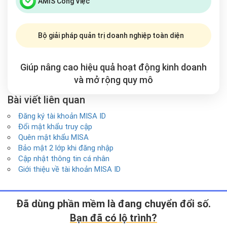
AMIS Công Việc
Bộ giải pháp quản trị doanh nghiệp toàn diện
Giúp nâng cao hiệu quả hoạt động kinh doanh
và mở rộng
quy mô
Bài viết liên quan
Đăng ký tài khoản MISA ID
Đổi mật khẩu truy cập
Quên mật khẩu MISA
Bảo mật 2 lớp khi đăng nhập
Cập nhật thông tin cá nhân
Giới thiệu về tài khoản MISA ID
Ðã dùng phần mềm là đang chuyển đổi số.
Bạn đã có lộ trình?