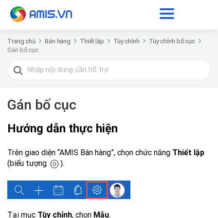
Trang chủ
Bán hàng
Thiết lập
Tùy chỉnh
Tùy chỉnh bố cục
Gán bố cục
Tìm
kiếm
cho
Gán bố cục
Hướng dẫn thực hiện
Trên giao diện “AMIS Bán hàng”, chọn chức năng
Thiết lập
(biểu tượng
.
)
Tại mục
Tùy chỉnh
, chọn
Mẫu
.