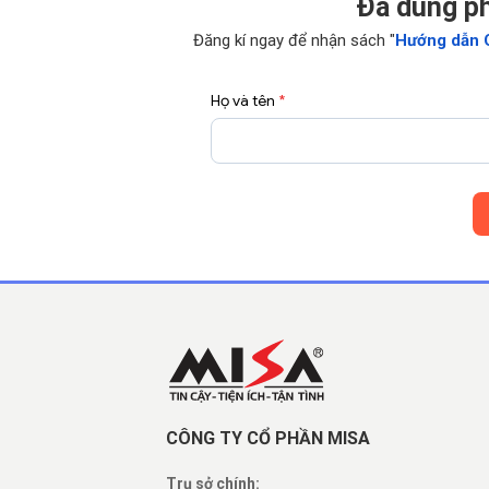
Ðã dùng p
Đăng kí ngay để nhận sách "
Hướng dẫn 
Họ và tên
*
CÔNG TY CỔ PHẦN MISA
Trụ sở chính: