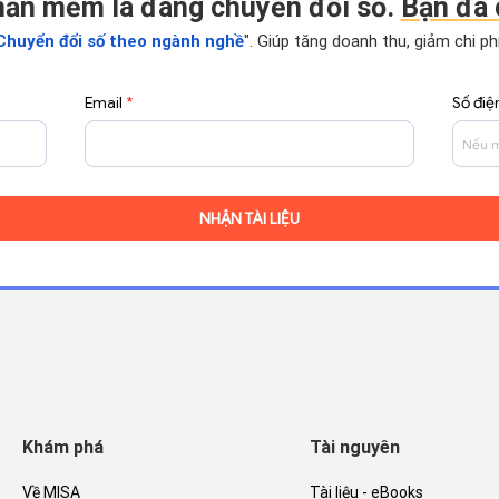
hần mềm là đang chuyển đổi số.
Bạn đã 
Chuyển đổi số theo ngành nghề
". Giúp tăng doanh thu, giảm chi p
Email
*
Số điệ
Khám phá
Tài nguyên
Về MISA
Tài liệu - eBooks