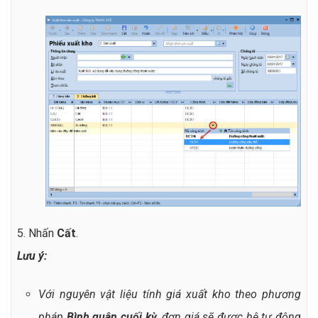
5. Nhấn
Cất
.
Lưu ý:
Với nguyên vật liệu tính giá xuất kho theo phương
pháp
Bình quân cuối kỳ
, đơn giá sẽ được hệ tự động