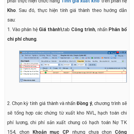
phải thực hiện chức năng
Tính giá xuất kho
trên phân hệ
Kho
. Sau đó, thực hiện tính giá thành theo hướng dẫn
sau:
1. Vào phân hệ
Giá thành\
tab
Công trình
, nhấn
Phân bổ
chi phí chung
.
2. Chọn kỳ tính giá thành và n
hấn
Đồng ý
, chương trình sẽ
sẽ tổng hợp các chứng từ xuất kho NVL, hạch toán chi
phí lương, chi phí sản xuất chung có hạch toán Nợ TK
154, chọn
Khoản mục CP
nhưng chưa chọn
Công