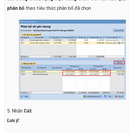
phân bổ
theo tiêu thức phân bổ đã chọn.
5. Nhấn
Cất
.
Lưu ý: