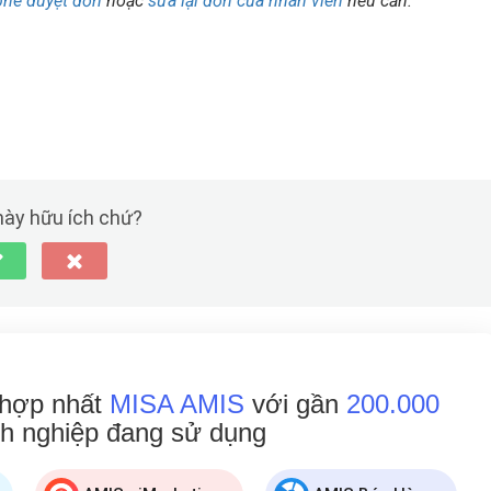
phê duyệt đơn
hoặc
sửa lại đơn của nhân viên
nếu cần.
 này hữu ích chứ?
 hợp nhất
MISA AMIS
với gần
200.000
h nghiệp đang
sử dụng