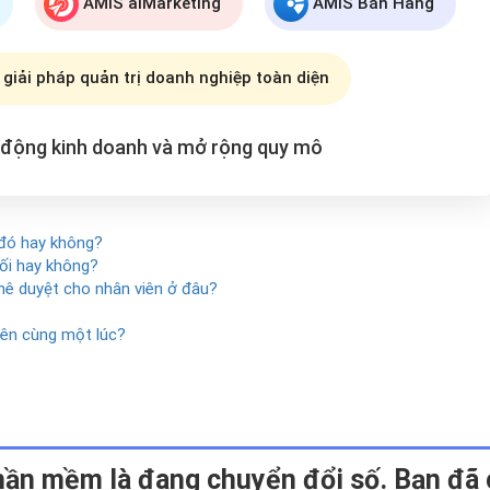
AMIS aiMarketing
AMIS Bán Hàng
 giải pháp quản trị doanh nghiệp toàn diện
t động kinh doanh và mở rộng
quy mô
c đó hay không?
hối hay không?
hê duyệt cho nhân viên ở đâu?
iên cùng một lúc?
hần mềm là đang chuyển đổi số.
Bạn đã 