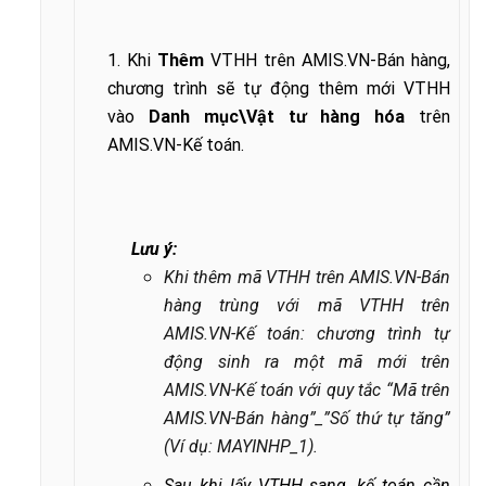
1. Khi
Thêm
VTHH trên AMIS.VN-Bán hàng,
chương trình sẽ tự động thêm mới VTHH
vào
Danh mục\Vật tư hàng hóa
trên
AMIS.VN-Kế toán.
Lưu ý:
Khi thêm mã VTHH trên AMIS.VN-Bán
hàng trùng với mã VTHH trên
AMIS.VN-Kế toán:
chương trình tự
động sinh ra một mã mới trên
AMIS.VN-Kế toán với quy tắc “Mã trên
AMIS.VN-Bán hàng”_”Số thứ tự tăng”
(Ví dụ: MAYINHP_1).
Sau khi lấy VTHH sang, kế toán cần