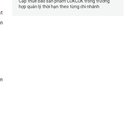
Cấp thuê bao sản phẩm CUKCUK trong trường
hợp quản lý thời hạn theo từng chi nhánh
át
an
ần