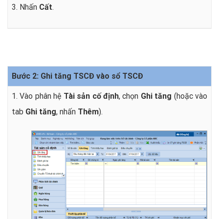
3. Nhấn
Cất
.
Bước 2: Ghi tăng TSCĐ vào sổ TSCĐ
1. Vào phân hệ
Tài sản cố định
, chọn
Ghi tăng
(hoặc vào
tab
Ghi tăng
, nhấn
Thêm
).