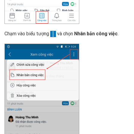
Chạm vào biểu tượng
và chọn
Nhân bản công việc
.