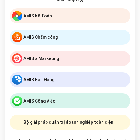
AMIS Kế Toán
AMIS Chấm công
AMIS aiMarketing
AMIS Bán Hàng
AMIS Công Việc
Bộ giải pháp quản trị doanh nghiệp toàn diện